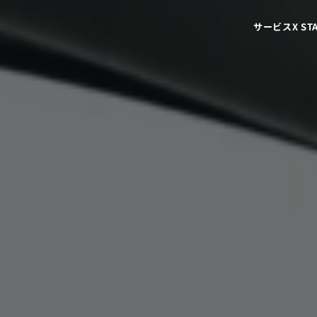
サービス
X S