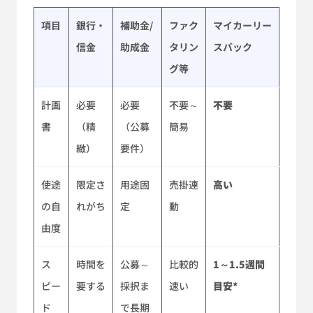
項目
銀行・
補助金/
ファク
マイカーリー
信金
助成金
タリン
スバック
グ等
計画
必要
必要
不要～
不要
書
（精
（公募
簡易
緻）
要件）
使途
限定さ
用途固
売掛連
高い
の自
れがち
定
動
由度
ス
時間を
公募～
比較的
1～1.5週間
ピー
要する
採択ま
速い
目安*
ド
で長期