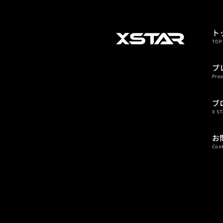
ト
TOP
プ
Pre
ブ
X S
お
Con